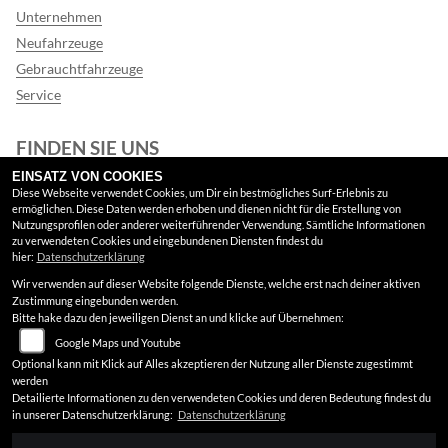
Unternehmen
Neufahrzeuge
Gebrauchtfahrzeuge
Service
FINDEN SIE UNS
EINSATZ VON COOKIES
Google Maps
Diese Webseite verwendet Cookies, um Dir ein bestmögliches Surf-Erlebnis zu
ermöglichen. Diese Daten werden erhoben und dienen nicht für die Erstellung von
Nutzungsprofilen oder anderer weiterführender Verwendung. Sämtliche Informationen
RECHTLICHES
zu verwendeten Cookies und eingebundenen Diensten findest du
hier:
Datenschutzerklärung
Wir verwenden auf dieser Website folgende Dienste, welche erst nach deiner aktiven
AGB
Zustimmung eingebunden werden.
Bitte hake dazu den jeweiligen Dienst an und klicke auf Übernehmen:
Impressum
Google Maps und Youtube
Datenschutz
Optional kann mit Klick auf Alles akzeptieren der Nutzung aller Dienste zugestimmt
werden
Disclaimer
Detailierte Informationen zu den verwendeten Cookies und deren Bedeutung findest du
in unserer Datenschutzerklärung:
Datenschutzerklärung
Barrierefreiheit